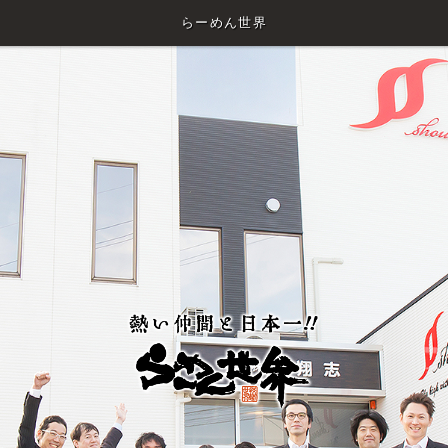
らーめん世界