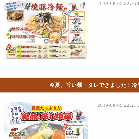
2019-08-05 22:25:
今夏、旨い麺・タレできました！冷
2019-08-05 22:21: