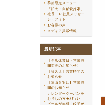
季節限定メニュー
「狛犬・自然愛好家」
社長 To社員メッセー
ジ・フォト
お客様の声
メディア掲載情報
最新記事
【全店休業日・営業時
間変更のお知らせ】
【福久店】営業時間の
お知らせ
【富山呉羽店】営業時
間のお知らせ
カレンダークーポンを
お持ちの方★8月は生
ビールが無料！餃子が