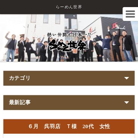
らーめん世界
カテゴリ
最新記事
６月 呉羽店 Ｔ様 20代 女性