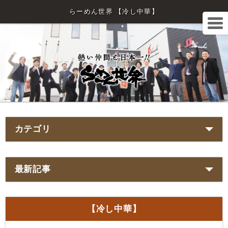
らーめん世界 【冷し中華】
カテゴリ
最新記事
【冷し中華】