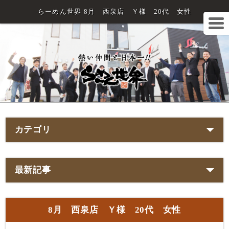
らーめん世界 8月 西泉店 Ｙ様 20代 女性
カテゴリ
最新記事
8月 西泉店 Ｙ様 20代 女性