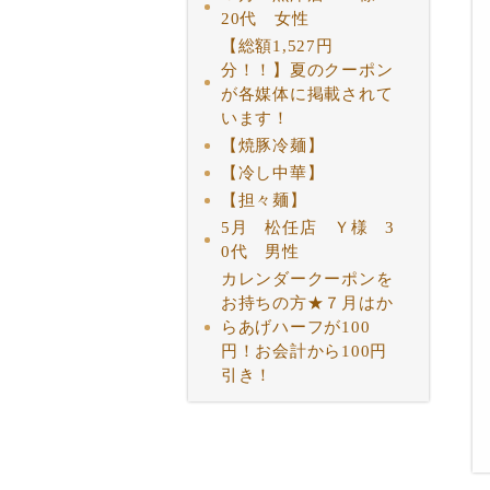
20代 女性
【総額1,527円
分！！】夏のクーポン
が各媒体に掲載されて
います！
【焼豚冷麺】
【冷し中華】
【担々麺】
5月 松任店 Ｙ様 3
0代 男性
カレンダークーポンを
お持ちの方★７月はか
らあげハーフが100
円！お会計から100円
引き！