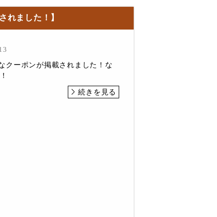
載されました！】
13
お得なクーポンが掲載されました！な
分！
続きを見る