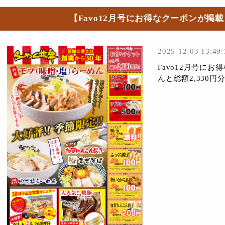
【Favo12月号にお得なクーポンが掲
2025-12-03 13:49:
Favo12月号に
んと総額2,330円