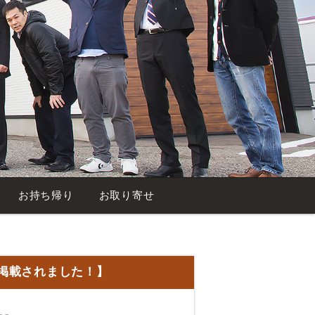
お持ち帰り
お取り寄せ
掲載されました！】