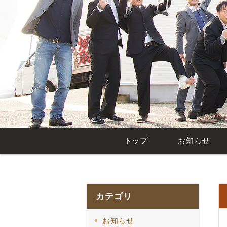
トップ
お知らせ
カテゴリ
お知らせ