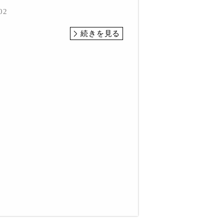
02
続きを見る