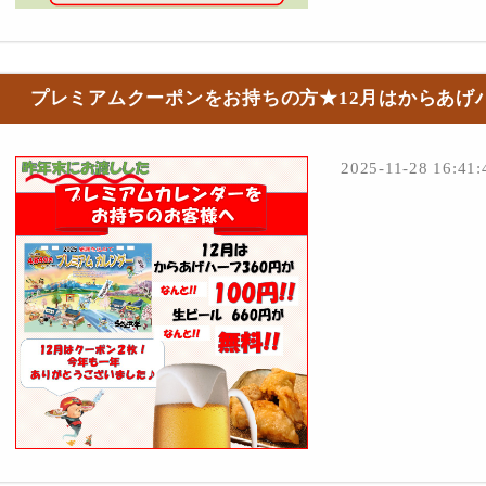
プレミアムクーポンをお持ちの方★12月はからあげハ
2025-11-28 16:41: